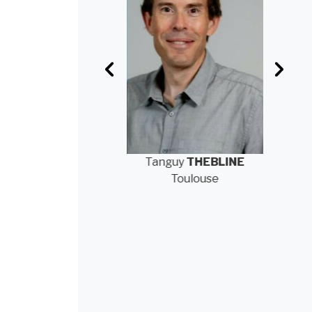
Anne-Marie
Tanguy
THEBLINE
An
FRANCIOSA
Toulouse
Elancourt