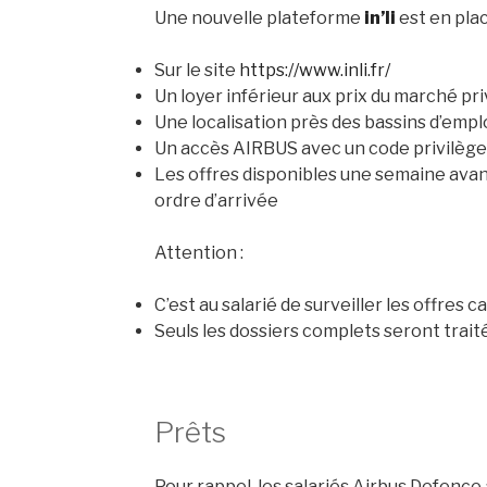
Une nouvelle plateforme
in’li
est en pla
Sur le site
https://www.inli.fr/
Un loyer inférieur aux prix du marché p
Une localisation près des bassins d’empl
Un accès AIRBUS avec un code privilège
Les offres disponibles une semaine avant 
ordre d’arrivée
he
DUMAS
Thierry
PREFOL
Vincent
Attention :
louse
Toulouse
HENQUINBRA
Elancourt
C’est au salarié de surveiller les offres c
Seuls les dossiers complets seront traités,
Prêts
Pour rappel, les salariés Airbus Defenc