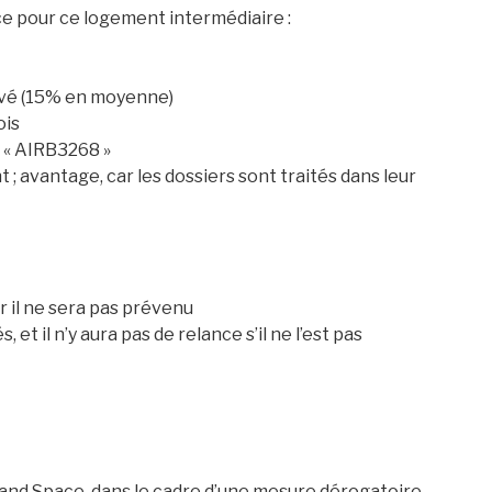
ce pour ce logement intermédiaire :
rivé (15% en moyenne)
ois
 « AIRB3268 »
; avantage, car les dossiers sont traités dans leur
Christophe
DUMAS
Thierry
PREFOL
NT
Toulouse
Toulouse
ar il ne sera pas prévenu
 et il n’y aura pas de relance s’il ne l’est pas
e and Space, dans le cadre d’une mesure dérogatoire