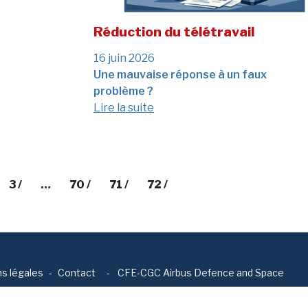
Réduction du télétravail
16 juin 2026
Une mauvaise réponse à un faux
problème ?
Lire la suite
3 /
…
70 /
71 /
72 /
s légales
Contact
-
CFE-CGC Airbus Defence and Space