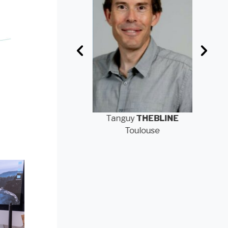
Anne-Marie
Tanguy
THEBLINE
An
FRANCIOSA
Toulouse
Elancourt