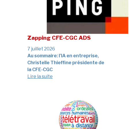
Zapping CFE-CGC ADS
7 juillet 2026
Au sommaire: l’IA en entreprise,
Christelle Thieffine présidente de
he
DUMAS
Thierry
PREFOL
Vincent
la CFE-CGC
louse
Toulouse
HENQUINBRA
Lire la suite
Elancourt