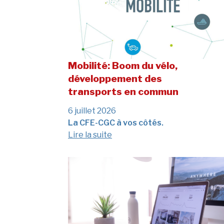
Mobilité: Boom du vélo,
développement des
transports en commun
6 juillet 2026
Christophe
DUMAS
Thierry
PREFOL
La CFE-CGC à vos côtés.
NT
Toulouse
Toulouse
Lire la suite