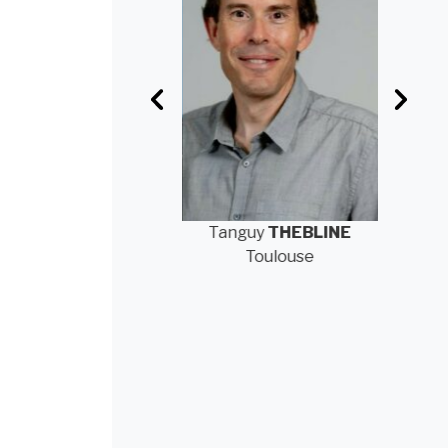
Anne-Marie
Tanguy
THEBLINE
An
FRANCIOSA
Toulouse
Elancourt