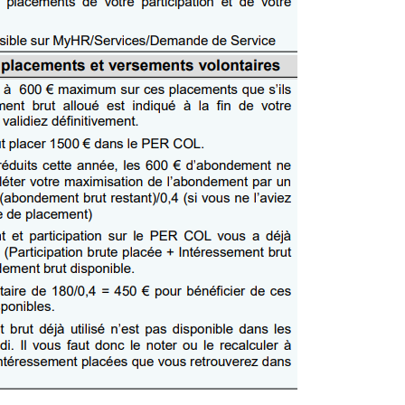
Christophe
DUMAS
Thierry
PREFOL
NT
Toulouse
Toulouse