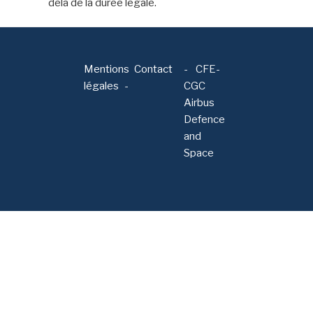
delà de la durée légale.
Mentions
Contact
-
CFE-
légales
CGC
Airbus
Defence
and
Space