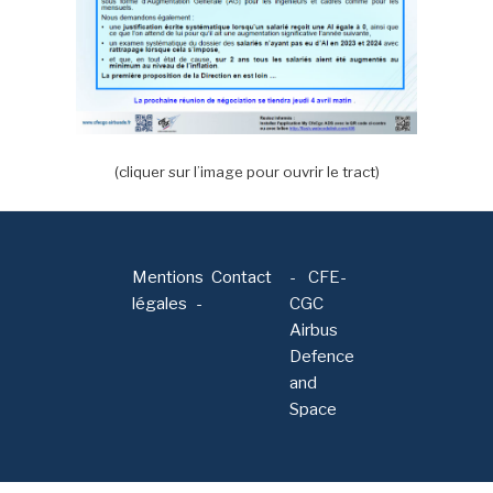
(cliquer sur l’image pour ouvrir le tract)
Mentions
Contact
-
CFE-
légales
CGC
Airbus
Defence
and
Space