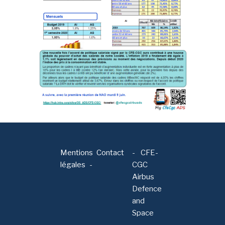
Mentions
Contact
-
CFE-
légales
CGC
Airbus
Defence
and
Space